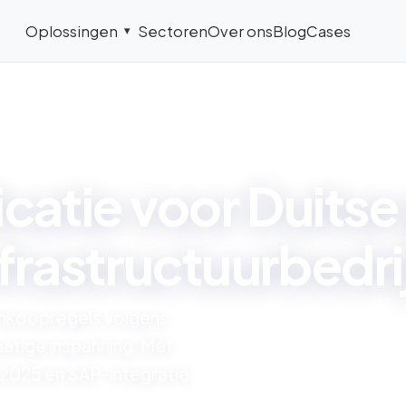
Oplossingen
Sectoren
Over ons
Blog
Cases
▾
UNSPSC CLASSIFICATIE DUITSLAND
catie voor Duitse
nfrastructuurbedri
 inkoopregels volgens
ige inspanning. Met
 2025 en SAP-integratie.