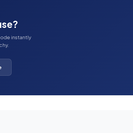
use?
code instantly
chy.
e