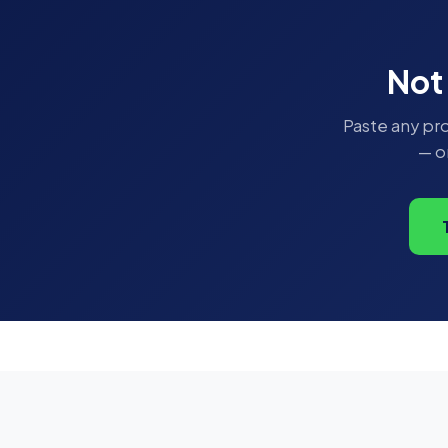
Not
Paste any pro
— o