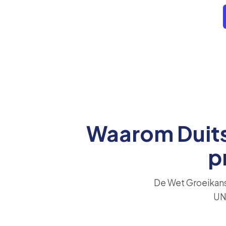
Waarom Duits
p
De Wet Groeikanse
UNS