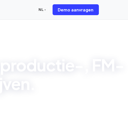
Demo aanvragen
NL
▾
 productie-, FM-
jven.