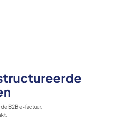
structureerde
en
rde B2B e-factuur.
akt.