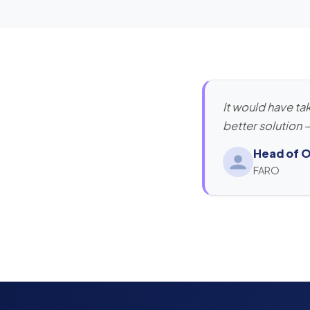
It would have ta
better solution 
Head of 
FARO