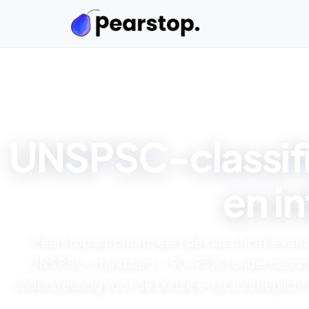
UNSPSC-classifi
en i
Pearstop automatiseert de classificatie van
UNSPSC-standaard — 90–95% zonder handmat
ondersteuning voor de Duitse e-facturatieplicht